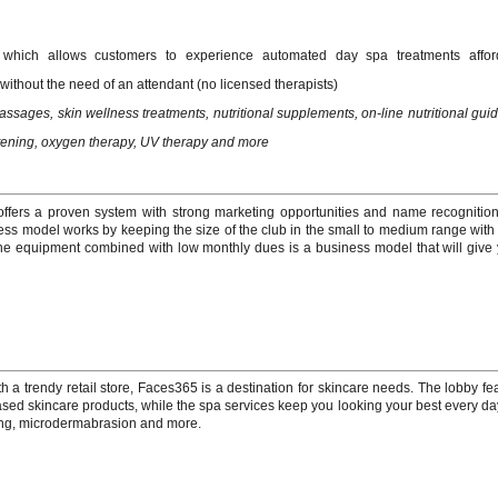
which allows customers to experience automated day spa treatments afford
 without the need of an attendant (no licensed therapists)
massages, skin wellness treatments, nutritional supplements, on-line nutritional gui
itening, oxygen therapy, UV therapy and more
offers a proven system with strong marketing opportunities and name recognitio
ess model works by keeping the size of the club in the small to medium range with
ine equipment combined with low monthly dues is a business model that will give
h a trendy retail store, Faces365 is a destination for skincare needs. The lobby fe
ased skincare products, while the spa services keep you looking your best every da
ing, microdermabrasion and more.