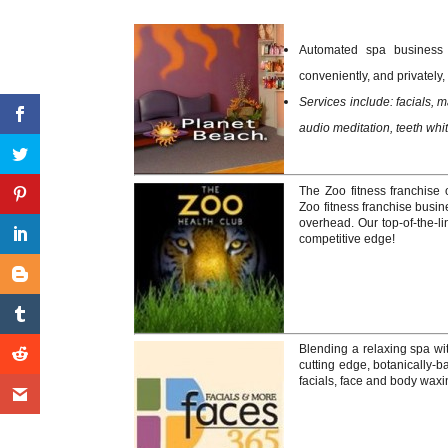
Automated spa business 
conveniently, and privately,
Services include: facials, 
audio meditation, teeth wh
The Zoo fitness franchise 
Zoo fitness franchise busin
overhead. Our top-of-the-l
competitive edge!
Blending a relaxing spa wit
cutting edge, botanically-b
facials, face and body wax