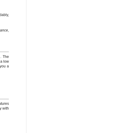
ably,
dance,
n. The
 a low
 you a
atures
y with