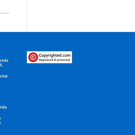
Vende
5,
char
rida
n
a