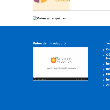
Video de introducción
Info
Qu
Có
Ne
In
In
Bu
In
Ar