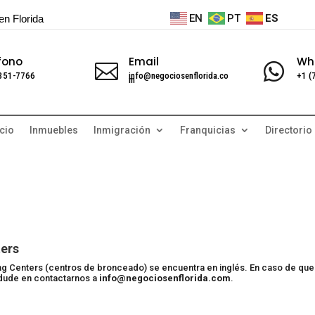
EN
PT
ES
en Florida
fono
Email
Wh


 351-7766
info@negociosenflorida.co
+1 (
m
cio
Inmuebles
Inmigración
Franquicias
Directorio
ters
ing Centers (centros de bronceado) se encuentra en inglés. En caso de que
 dude en contactarnos a
info@negociosenflorida.com
.