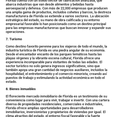
Florida cuenta con un sólido sector de fabricación avanzada, que
abarca industrias que van desde alimentos y bebidas hasta
aeroespacial y defensa. Con más de 22,000 empresas que producen
una amplia gama de productos, incluidos cohetes y barcos, la destreza
manufacturera de Florida se extiende a varios sectores. La ubicación
estratégica del estado, su mano de obra calificada y su entorno
empresarial favorable lo han posicionado como un destino principal
para las empresas manufactureras que buscan innovar y expandir sus
operaciones.
7
. Turismo
Como destino favorito perenne para los viajeros de todo el mundo, la
industria turística de Florida es una piedra angular de su economía.
Desde el encantador encanto de los parques temáticos hasta las
playas vírgenes y la vibrante escena cultural, Florida ofrece una
experiencia incomparable para visitantes de todas las edades. El
sector turístico no solo genera ingresos significativos, sino que
también apoya una gran cantidad de negocios auxiliares, incluidos la
hospitalidad, el entretenimiento y el comercio minorista, creando así
puestos de trabajo y estimulando la actividad económica en todo el
estado.
8
. Bienes inmuebles
El floreciente mercado inmobiliario de Florida es un testimonio de su
conveniencia como lugar para vivir, trabajar e invertir. Con una cartera
diversa de propiedades residenciales, comerciales e industriales,
Florida ofrece amplias oportunidades para desarrolladores
inmobiliarios, inversionistas y propietarios de viviendas por igual. El
clima atractivo del estado, el entorno fiscal favorable y la fuerte