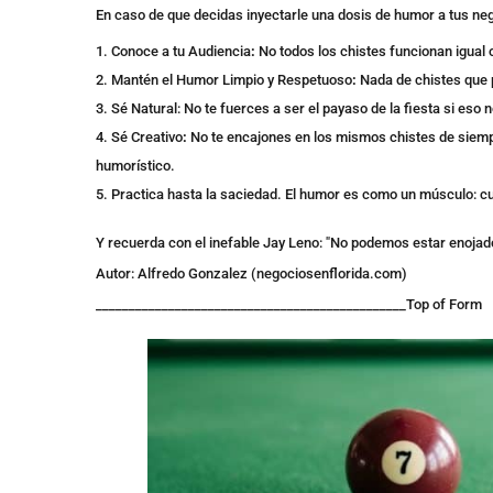
En caso de que decidas inyectarle una dosis de humor a tus ne
Conoce a tu Audiencia
:
No todos los chistes funcionan igual 
Mantén el Humor Limpio y Respetuoso
:
Nada de chistes que 
Sé Natural: No te fuerces a ser el payaso de la fiesta si eso 
Sé Creativo
:
No te encajones en los mismos chistes de siempre.
humorístico.
Practica hasta la saciedad. El humor es como un músculo: cu
Y recuerda con el inefable Jay Leno: "
No podemos estar enojado
Autor: Alfredo Gonzalez
(negociosenflorida.com)
_______________________________________________
Top of Form