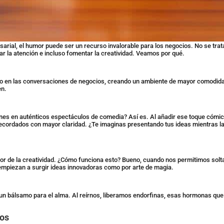
arial, el humor puede ser un recurso invalorable para los negocios. No se tra
r la atención e incluso fomentar la creatividad. Veamos por qué.
ielo en las conversaciones de negocios, creando un ambiente de mayor comodida
en.
es en auténticos espectáculos de comedia? Así es. Al añadir ese toque cómico 
cordados con mayor claridad. ¿Te imaginas presentando tus ideas mientras la 
or de la creatividad. ¿Cómo funciona esto? Bueno, cuando nos permitimos solt
piezan a surgir ideas innovadoras como por arte de magia.
un bálsamo para el alma. Al reírnos, liberamos endorfinas, esas hormonas que 
ios