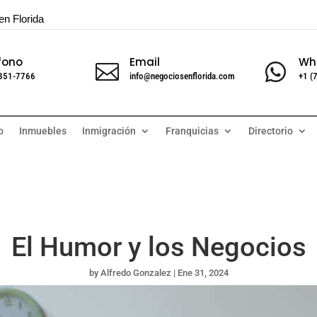
en Florida
fono
Email
Wh


 351-7766
info@negociosenflorida.com
+1 (
o
Inmuebles
Inmigración
Franquicias
Directorio
El Humor y los Negocios
by
Alfredo Gonzalez
|
Ene 31, 2024