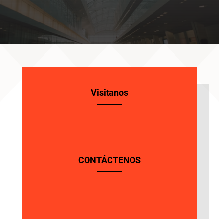
Visitanos
CONTÁCTENOS
Teléfono
:
(001)-305-351-7766
Whatsapp:
+1 (786) 616-3481
Correo