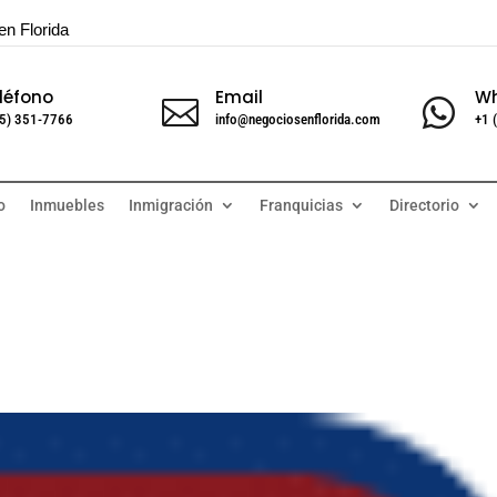
en Florida
léfono
Email
W


5) 351-7766
info@negociosenflorida.com
+1 
o
Inmuebles
Inmigración
Franquicias
Directorio