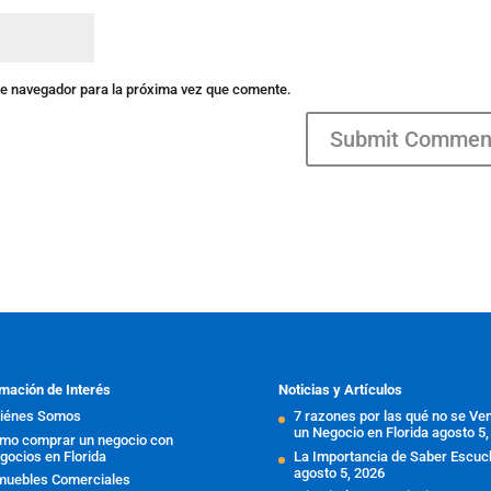
te navegador para la próxima vez que comente.
mación de Interés
Noticias y Artículos
iénes Somos
7 razones por las qué no se Ve
un Negocio en Florida
agosto 5,
mo comprar un negocio con
gocios en Florida
La Importancia de Saber Escuc
agosto 5, 2026
muebles Comerciales