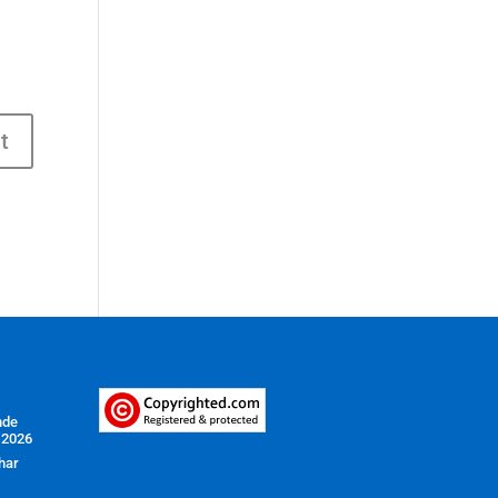
nde
 2026
har