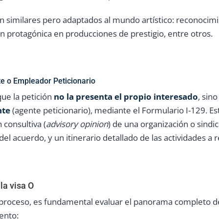
son similares pero adaptados al mundo artístico: reconocimie
ón protagónica en producciones de prestigio, entre otros.
nte o Empleador Peticionario
ue la petición
no la presenta el propio interesado
, sin
nte
(agente peticionario), mediante el Formulario I-129. Es
consultiva (
advisory opinion
) de una organización o sindic
l acuerdo, y un itinerario detallado de las actividades a re
la visa O
proceso, es fundamental evaluar el panorama completo de
lento: