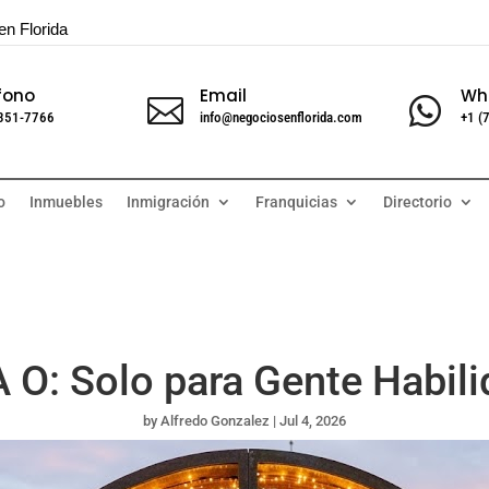
en Florida
fono
Email
Wh


 351-7766
info@negociosenflorida.com
+1 (
o
Inmuebles
Inmigración
Franquicias
Directorio
 O: Solo para Gente Habil
by
Alfredo Gonzalez
|
Jul 4, 2026