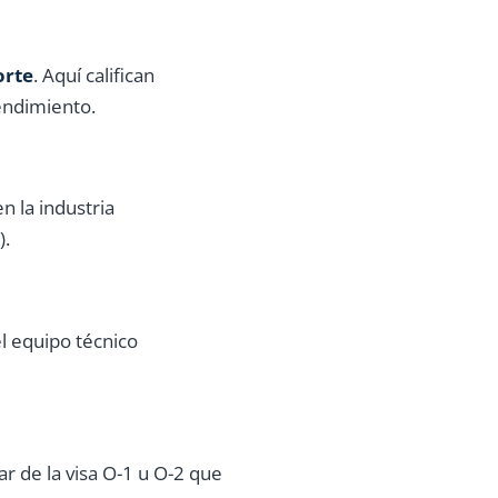
orte
. Aquí califican
endimiento.
n la industria
).
el equipo técnico
ar de la visa O-1 u O-2 que