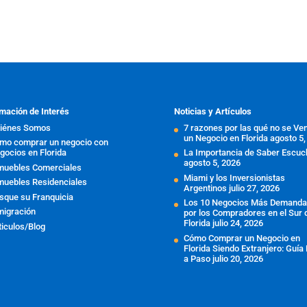
mación de Interés
Noticias y Artículos
iénes Somos
7 razones por las qué no se Ve
un Negocio en Florida
agosto 5,
mo comprar un negocio con
gocios en Florida
La Importancia de Saber Escuc
agosto 5, 2026
muebles Comerciales
Miami y los Inversionistas
muebles Residenciales
Argentinos
julio 27, 2026
sque su Franquicia
Los 10 Negocios Más Demand
migración
por los Compradores en el Sur 
Florida
julio 24, 2026
ticulos/Blog
Cómo Comprar un Negocio en
Florida Siendo Extranjero: Guía
a Paso
julio 20, 2026