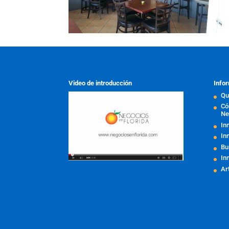
Video de introducción
Infor
Qu
Có
Ne
In
In
Bu
In
Ar