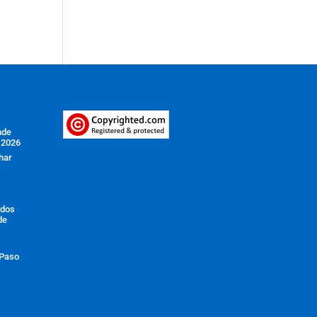
nde
 2026
har
ados
de
 Paso