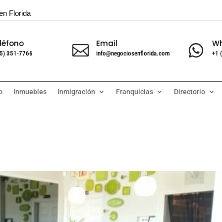
en Florida
léfono
Email
W


5) 351-7766
info@negociosenflorida.com
+1 
o
Inmuebles
Inmigración
Franquicias
Directorio