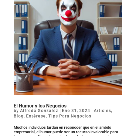
El Humor y los Negocios
by
Alfredo Gonzalez
|
Ene 31, 2024
|
Articles
,
Blog
,
Entérese
,
Tips Para Negocios
Muchos individuos tardan en reconocer que en el ámbito
empresarial, el humor puede ser un recurso invalorable para