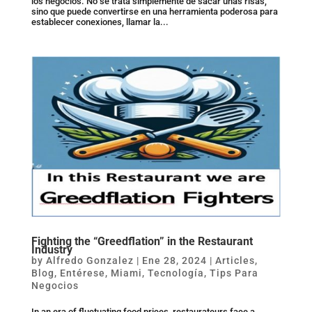
los negocios. No se trata simplemente de sacar unas risas,
sino que puede convertirse en una herramienta poderosa para
establecer conexiones, llamar la...
Fighting the “Greedflation” in the Restaurant
Industry
by
Alfredo Gonzalez
|
Ene 28, 2024
|
Articles
,
Blog
,
Entérese
,
Miami
,
Tecnología
,
Tips Para
Negocios
In an era of fluctuating food prices, restaurateurs face a