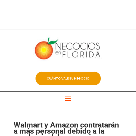
CUÁNTO VALE SU NEGOCIO
Walmart y Amazon contratarán
a más personal debido a la