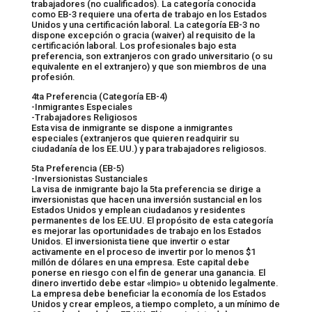
trabajadores (no cualificados). La categoría conocida
como EB-3 requiere una oferta de trabajo en los Estados
Unidos y una certificación laboral. La categoría EB-3 no
dispone excepción o gracia (waiver) al requisito de la
certificación laboral. Los profesionales bajo esta
preferencia, son extranjeros con grado universitario (o su
equivalente en el extranjero) y que son miembros de una
profesión.
4ta Preferencia (Categoría EB-4)
-Inmigrantes Especiales
-Trabajadores Religiosos
Esta visa de inmigrante se dispone a inmigrantes
especiales (extranjeros que quieren readquirir su
ciudadanía de los EE.UU.) y para trabajadores religiosos.
5ta Preferencia (EB-5)
-Inversionistas Sustanciales
La visa de inmigrante bajo la 5ta preferencia se dirige a
inversionistas que hacen una inversión sustancial en los
Estados Unidos y emplean ciudadanos y residentes
permanentes de los EE.UU. El propósito de esta categoría
es mejorar las oportunidades de trabajo en los Estados
Unidos. El inversionista tiene que invertir o estar
activamente en el proceso de invertir por lo menos $1
millón de dólares en una empresa. Este capital debe
ponerse en riesgo con el fin de generar una ganancia. El
dinero invertido debe estar «limpio» u obtenido legalmente.
La empresa debe beneficiar la economía de los Estados
Unidos y crear empleos, a tiempo completo, a un mínimo de