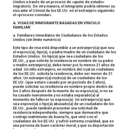
Unidos a través de un proceso de «ajuste de estado»
migratorio. De otra manera, el inmigrante podría obtener su
visa ante el Cónsul de los EE.UU. en el extranjero siguiendo
el «proceso consular».
A. VISAS DE INMIGRANTE BASADAS EN VÍNCULO
FAMILIAR:
a. Familiares Inmediatos de Ciudadanos de los Estados
Unidos (sin límite numérico)
Este tipo de visa está disponible a un extranjero(a) que sea
el esposo(a), hijo(a), o padre/madre de un ciudadano de los
Estados Unidos. Un hijo(a) que sea ciudadano de los
EE.UU., y que solicite la residencia en nombre de su padre
o madre extranjero(a), debe tener por lo menos 21 años de
edad. Un niño extranjero, en nombre del cual un ciudadano
de los EE.UU. solicita la residencia, debe ser menor de 21
años. Un extranjero(a) viudo(a) de un ciudadano de los
EE.UU. (que estuvo casado por un período de 2 años),
puede solicitar su residencia en nombre propio dentro de
los 2 años después de la muerte de su esposo(a), si no se
ha casado nuevamente y no estaba separado(a) al
momento de fallecer su esposo(a). Un extranjero(a) que
sea esposo(a) o hijo(a) abusado(a) de un ciudadano de los
EE.UU., puede también presentar una solicitud de
residencia independiente, siempre que demuestre que
contrajo matrimonio de buena fe, que vivió con el
ciudadano de los EE.UU. y sufrió extrema crueldad, que es
una persona de buen carácter moral, y que su deportación