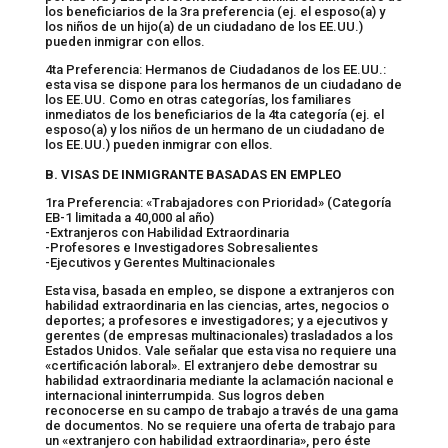
los beneficiarios de la 3ra preferencia (ej. el esposo(a) y
los niños de un hijo(a) de un ciudadano de los EE.UU.)
pueden inmigrar con ellos.
4ta Preferencia: Hermanos de Ciudadanos de los EE.UU.:
esta visa se dispone para los hermanos de un ciudadano de
los EE.UU. Como en otras categorías, los familiares
inmediatos de los beneficiarios de la 4ta categoría (ej. el
esposo(a) y los niños de un hermano de un ciudadano de
los EE.UU.) pueden inmigrar con ellos.
B. VISAS DE INMIGRANTE BASADAS EN EMPLEO
1ra Preferencia: «Trabajadores con Prioridad» (Categoría
EB-1 limitada a 40,000 al año)
-Extranjeros con Habilidad Extraordinaria
-Profesores e Investigadores Sobresalientes
-Ejecutivos y Gerentes Multinacionales
Esta visa, basada en empleo, se dispone a extranjeros con
habilidad extraordinaria en las ciencias, artes, negocios o
deportes; a profesores e investigadores; y a ejecutivos y
gerentes (de empresas multinacionales) trasladados a los
Estados Unidos. Vale señalar que esta visa no requiere una
«certificación laboral». El extranjero debe demostrar su
habilidad extraordinaria mediante la aclamación nacional e
internacional ininterrumpida. Sus logros deben
reconocerse en su campo de trabajo a través de una gama
de documentos. No se requiere una oferta de trabajo para
un «extranjero con habilidad extraordinaria», pero éste