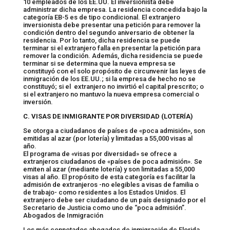
10 empleados de los EE.UU. El inversionista debe
administrar dicha empresa. La residencia concedida bajo la
categoría EB-5 es de tipo condicional. El extranjero
inversionista debe presentar una petición para remover la
condición dentro del segundo aniversario de obtener la
residencia. Por lo tanto, dicha residencia se puede
terminar si el extranjero falla en presentar la petición para
remover la condición. Además, dicha residencia se puede
terminar si se determina que la nueva empresa se
constituyó con el solo propósito de circunvenir las leyes de
inmigración de los EE.UU.; si la empresa de hecho no se
constituyó; si el extranjero no invirtió el capital prescrito; o
si el extranjero no mantuvo la nueva empresa comercial o
inversión.
C. VISAS DE INMIGRANTE POR DIVERSIDAD (LOTERÍA)
Se otorga a ciudadanos de países de «poca admisión», son
emitidas al azar (por lotería) y limitadas a 55,000 visas al
año.
El programa de «visas por diversidad» se ofrece a
extranjeros ciudadanos de «países de poca admisión». Se
emiten al azar (mediante lotería) y son limitadas a 55,000
visas al año. El propósito de esta categoría es facilitar la
admisión de extranjeros -no elegibles a visas de familia o
de trabajo- como residentes a los Estados Unidos. El
extranjero debe ser ciudadano de un país designado por el
Secretario de Justicia como uno de “poca admisión”.
Abogados de Inmigración
Los más connotados abogados de inmigración de Florida