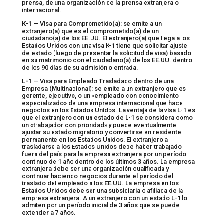
prensa, de una organización de la prensa extranjera o
internacional.
K-1
— Visa para Comprometido(a): se emite a un
extranjero(a) que es el comprometido(a) de un
ciudadano(a) de los EE.UU. El extranjero(a) que llega a los
Estados Unidos con una visa K-1 tiene que solicitar ajuste
de estado (luego de presentar la solicitud de visa) basado
en su matrimonio con el ciudadano(a) de los EE.UU. dentro
de los 90 días de su admisión o entrada.
L-1
— Visa para Empleado Trasladado dentro de una
Empresa (Multinacional): se emite a un extranjero que es
gerente, ejecutivo, o un «empleado con conocimiento
especializado» de una empresa internacional que hace
negocios en los Estados Unidos. La ventaja de la visa L-1 es
que el extranjero con un estado de L-1 se considera como
un «trabajador con prioridad» y puede eventualmente
ajustar su estado migratorio y convertirse en residente
permanente en los Estados Unidos. El extranjero a
trasladarse a los Estados Unidos debe haber trabajado
fuera del país para la empresa extranjera por un período
continuo de 1 año dentro de los últimos 3 años. La empresa
extranjera debe ser una organización cualificada y
continuar haciendo negocios durante el período del
traslado del empleado a los EE.UU. La empresa en los
Estados Unidos debe ser una subsidiaria o afiliada de la
empresa extranjera. A un extranjero con un estado L-1 lo
admiten por un período inicial de 3 años que se puede
extender a 7 años.