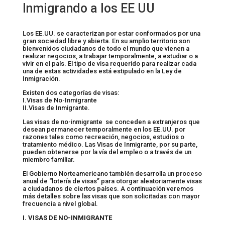
Inmigrando a los EE UU
Los EE.UU. se caracterizan por estar conformados por una
gran sociedad libre y abierta. En su amplio territorio son
bienvenidos ciudadanos de todo el mundo que vienen a
realizar negocios, a trabajar temporalmente, a estudiar o a
vivir en el país. El tipo de visa requerido para realizar cada
una de estas actividades está estipulado en la Ley de
Inmigración.
Existen dos categorías de visas:
I.Visas de No-Inmigrante
II.Visas de Inmigrante.
Las visas de no-inmigrante se conceden a extranjeros que
desean permanecer temporalmente en los EE.UU. por
razones tales como recreación, negocios, estudios o
tratamiento médico. Las Visas de Inmigrante, por su parte,
pueden obtenerse por la vía del empleo o a través de un
miembro familiar.
El Gobierno Norteamericano también desarrolla un proceso
anual de “lotería de visas” para otorgar aleatoriamente visas
a ciudadanos de ciertos países. A continuación veremos
más detalles sobre las visas que son solicitadas con mayor
frecuencia a nivel global.
I. VISAS DE NO-INMIGRANTE