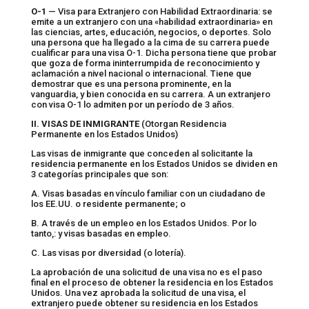
O-1
— Visa para Extranjero con Habilidad Extraordinaria: se
emite a un extranjero con una «habilidad extraordinaria» en
las ciencias, artes, educación, negocios, o deportes. Solo
una persona que ha llegado a la cima de su carrera puede
cualificar para una visa O-1. Dicha persona tiene que probar
que goza de forma ininterrumpida de reconocimiento y
aclamación a nivel nacional o internacional. Tiene que
demostrar que es una persona prominente, en la
vanguardia, y bien conocida en su carrera. A un extranjero
con visa O-1 lo admiten por un período de 3 años.
II. VISAS DE INMIGRANTE
(Otorgan Residencia
Permanente en los Estados Unidos)
Las visas de inmigrante que conceden al solicitante la
residencia permanente en los Estados Unidos se dividen en
3 categorías principales que son:
A. Visas basadas en vínculo familiar con un ciudadano de
los EE.UU. o residente permanente; o
B. A través de un empleo en los Estados Unidos. Por lo
tanto,: y visas basadas en empleo.
C. Las visas por diversidad (o lotería).
La aprobación de una solicitud de una visa no es el paso
final en el proceso de obtener la residencia en los Estados
Unidos. Una vez aprobada la solicitud de una visa, el
extranjero puede obtener su residencia en los Estados