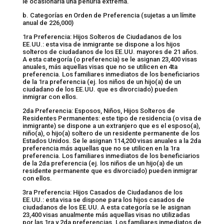
le ocasionaría una penuria extrema.
b. Categorías en Orden de Preferencia (sujetas a un límite
anual de 226,000)
1ra Preferencia: Hijos Solteros de Ciudadanos de los
EE.UU.: esta visa de inmigrante se dispone a los hijos
solteros de ciudadanos de los EE.UU. mayores de 21 años.
A esta categoría (o preferencia) se le asignan 23,400 visas
anuales, más aquellas visas que no se utilicen en 4ta
preferencia. Los familiares inmediatos de los beneficiarios
de la 1ra preferencia (ej. los niños de un hijo(a) de un
ciudadano de los EE.UU. que es divorciado) pueden
inmigrar con ellos.
2da Preferencia: Esposos, Niños, Hijos Solteros de
Residentes Permanentes: este tipo de residencia (o visa de
inmigrante) se dispone a un extranjero que es el esposo(a),
niño(a), o hijo(a) soltero de un residente permanente de los
Estados Unidos. Se le asignan 114,200 visas anuales a la 2da
preferencia más aquellas que no se utilicen en la 1ra
preferencia. Los familiares inmediatos de los beneficiarios
de la 2da preferencia (ej. los niños de un hijo(a) de un
residente permanente que es divorciado) pueden inmigrar
con ellos.
3ra Preferencia: Hijos Casados de Ciudadanos de los
EE.UU.: esta visa se dispone para los hijos casados de
ciudadanos de los EE.UU. A esta categoría se le asignan
23,400 visas anualmente más aquellas visas no utilizadas
por las 1ra y 2da preferencias. Los familiares inmediatos de