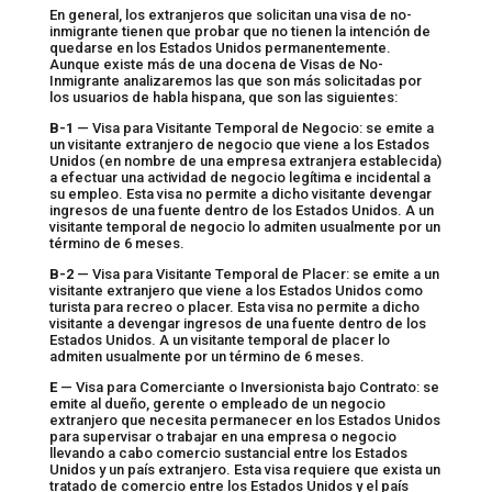
En general, los extranjeros que solicitan una visa de no-
inmigrante tienen que probar que no tienen la intención de
quedarse en los Estados Unidos permanentemente.
Aunque existe más de una docena de Visas de No-
Inmigrante analizaremos las que son más solicitadas por
los usuarios de habla hispana, que son las siguientes:
B-1
— Visa para Visitante Temporal de Negocio: se emite a
un visitante extranjero de negocio que viene a los Estados
Unidos (en nombre de una empresa extranjera establecida)
a efectuar una actividad de negocio legítima e incidental a
su empleo. Esta visa no permite a dicho visitante devengar
ingresos de una fuente dentro de los Estados Unidos. A un
visitante temporal de negocio lo admiten usualmente por un
término de 6 meses.
B-2
— Visa para Visitante Temporal de Placer: se emite a un
visitante extranjero que viene a los Estados Unidos como
turista para recreo o placer. Esta visa no permite a dicho
visitante a devengar ingresos de una fuente dentro de los
Estados Unidos. A un visitante temporal de placer lo
admiten usualmente por un término de 6 meses.
E
— Visa para Comerciante o Inversionista bajo Contrato: se
emite al dueño, gerente o empleado de un negocio
extranjero que necesita permanecer en los Estados Unidos
para supervisar o trabajar en una empresa o negocio
llevando a cabo comercio sustancial entre los Estados
Unidos y un país extranjero. Esta visa requiere que exista un
tratado de comercio entre los Estados Unidos y el país