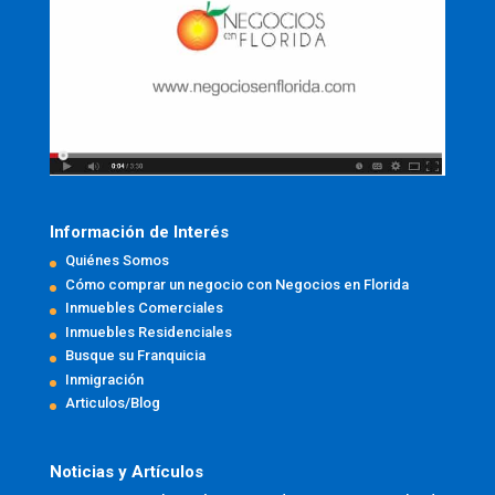
Información de Interés
Quiénes Somos
Cómo comprar un negocio con Negocios en Florida
Inmuebles Comerciales
Inmuebles Residenciales
Busque su Franquicia
Inmigración
Articulos/Blog
Noticias y Artículos