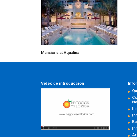
Mansions at Aqualina
Video de introducción
Info
Qu
Có
Ne
In
In
Bu
In
Ar