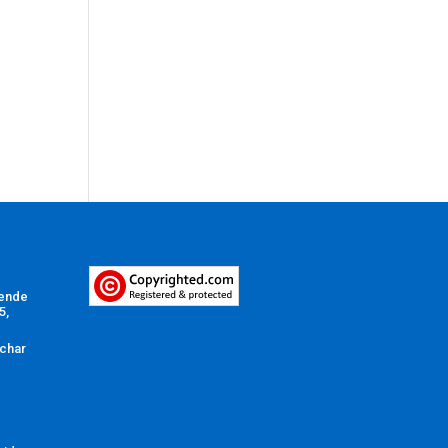
Vende
5,
char