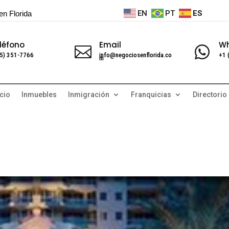
EN
PT
ES
en Florida
léfono
Email
W


5) 351-7766
info@negociosenflorida.co
+1 
m
cio
Inmuebles
Inmigración
Franquicias
Directorio