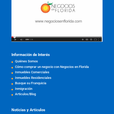
Información de Interés
Quiénes Somos
Cómo comprar un negocio con Negocios en Florida
Inmuebles Comerciales
Inmuebles Residenciales
Busque su Franquicia
Inmigración
Articulos/Blog
Noticias y Artículos