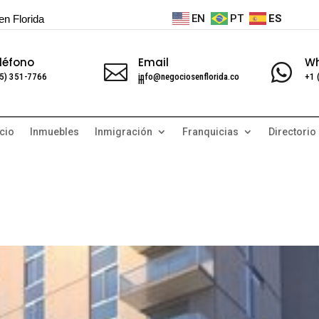
EN
PT
ES
en Florida
léfono
Email
W


5) 351-7766
info@negociosenflorida.co
+1 
m
cio
Inmuebles
Inmigración
Franquicias
Directorio