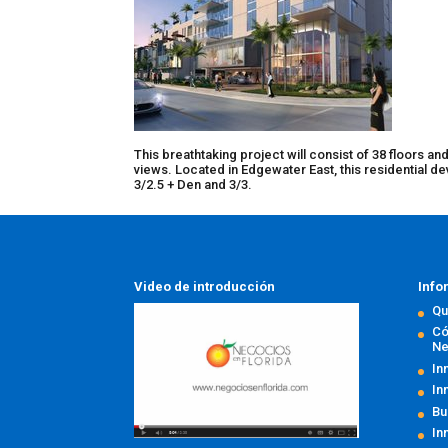
This breathtaking project will consist of 38 floors 
views. Located in Edgewater East, this residential dev
3/2.5 + Den and 3/3.
Video de introducción
Info
Qu
Có
Ne
In
In
Bu
In