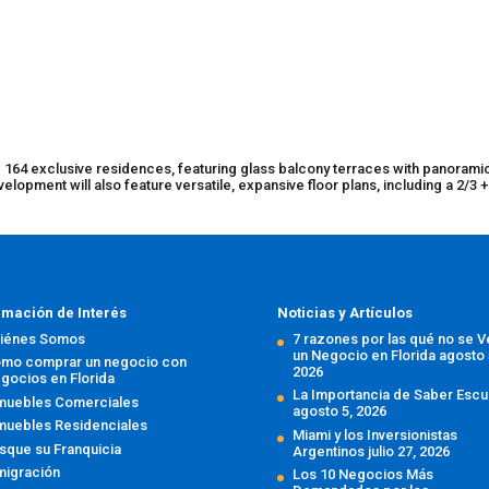
and 164 exclusive residences, featuring glass balcony terraces with panorami
elopment will also feature versatile, expansive floor plans, including a 2/3 
rmación de Interés
Noticias y Artículos
iénes Somos
7 razones por las qué no se 
un Negocio en Florida
agosto 
mo comprar un negocio con
2026
gocios en Florida
La Importancia de Saber Escu
muebles Comerciales
agosto 5, 2026
muebles Residenciales
Miami y los Inversionistas
sque su Franquicia
Argentinos
julio 27, 2026
migración
Los 10 Negocios Más