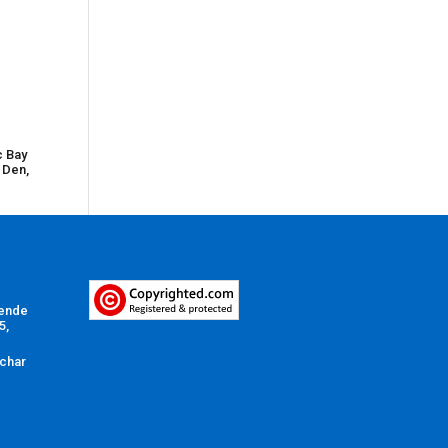
c Bay
+ Den,
Vende
5,
char