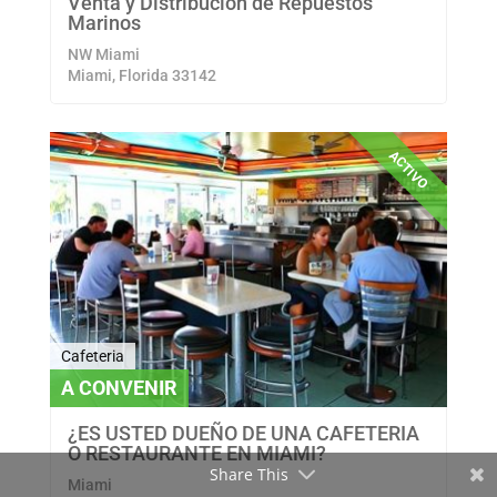
Venta y Distribucion de Repuestos
Marinos
NW Miami
Miami, Florida 33142
ACTIVO
Cafeteria
A CONVENIR
¿ES USTED DUEÑO DE UNA CAFETERIA
O RESTAURANTE EN MIAMI?
Share This
Miami