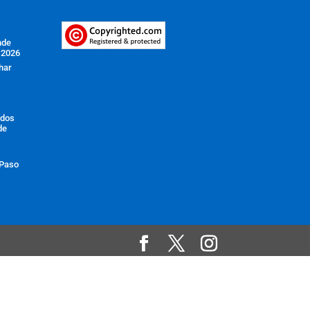
nde
 2026
har
ados
de
 Paso