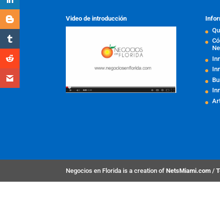
Video de introducción
Infor
Qu
Có
Ne
In
In
Bu
In
Ar
Negocios en Florida is a creation of
NetsMiami.com
/
T