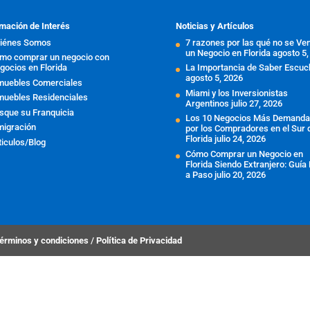
mación de Interés
Noticias y Artículos
iénes Somos
7 razones por las qué no se Ve
un Negocio en Florida
agosto 5,
mo comprar un negocio con
gocios en Florida
La Importancia de Saber Escuc
agosto 5, 2026
muebles Comerciales
Miami y los Inversionistas
muebles Residenciales
Argentinos
julio 27, 2026
sque su Franquicia
Los 10 Negocios Más Demand
migración
por los Compradores en el Sur 
Florida
julio 24, 2026
ticulos/Blog
Cómo Comprar un Negocio en
Florida Siendo Extranjero: Guía
a Paso
julio 20, 2026
érminos y condiciones
/
Política de Privacidad