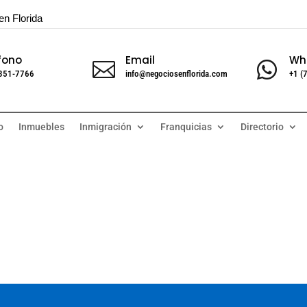
en Florida
fono
Email
Wh


 351-7766
info@negociosenflorida.com
+1 (
o
Inmuebles
Inmigración
Franquicias
Directorio