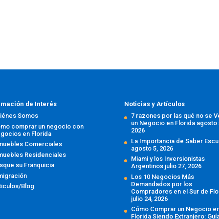
rmación de Interés
Noticias y Artículos
iénes Somos
7 razones por las qué no se 
un Negocio en Florida
agosto 
mo comprar un negocio con
2026
gocios en Florida
La Importancia de Saber Escu
muebles Comerciales
agosto 5, 2026
muebles Residenciales
Miami y los Inversionistas
sque su Franquicia
Argentinos
julio 27, 2026
migración
Los 10 Negocios Más
Demandados por los
ticulos/Blog
Compradores en el Sur de Flo
julio 24, 2026
Cómo Comprar un Negocio e
Florida Siendo Extranjero: Guí