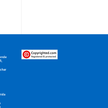
Vende
5,
char
rida
n
a