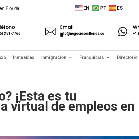
EN
PT
ES
en Florida
léfono
Email
W


5) 351-7766
info@negociosenflorida.co
+1 
m
cio
Inmuebles
Inmigración
Franquicias
Directorio
o? ¡Esta es tu
ia virtual de empleos en