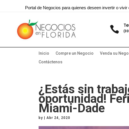
Portal de Negocios para quienes deseen invertir o vivir 
Te

(30
Inicio
Compre un Negocio
Venda su Nego
Contáctenos
¿Estás sin trabaj
oportunidad! Fer
Miami-Dade
by
|
Abr 24, 2020