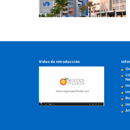
Video de introducción
Info
Qu
Có
Ne
In
In
Bu
In
Ar