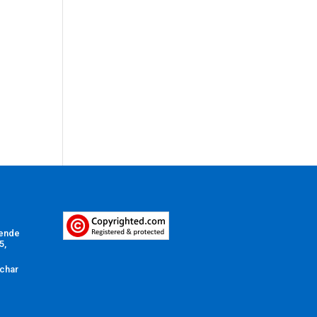
Vende
5,
char