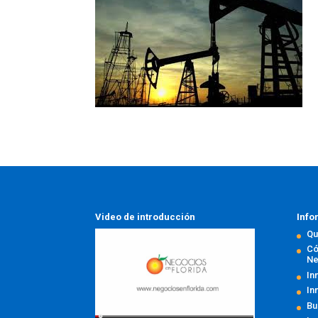
Video de introducción
Info
Qu
Có
Ne
In
In
Bu