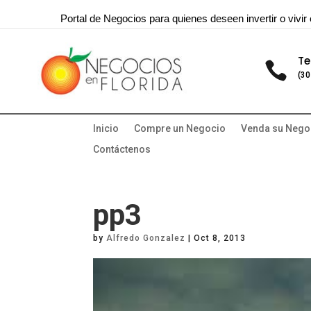
Portal de Negocios para quienes deseen invertir o vivir 
Te

(30
Inicio
Compre un Negocio
Venda su Nego
Contáctenos
pp3
by
Alfredo Gonzalez
|
Oct 8, 2013