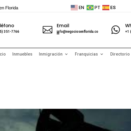
EN
PT
ES
en Florida
léfono
Email
W


5) 351-7766
info@negociosenflorida.co
+1 
m
cio
Inmuebles
Inmigración
Franquicias
Directorio