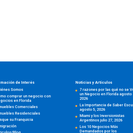
rmación de Interés
Noticias y Artículos
iénes Somos
7 razones por las qué no se 
un Negocio en Florida
agosto 
mo comprar un negocio con
2026
gocios en Florida
La Importancia de Saber Escu
muebles Comerciales
agosto 5, 2026
muebles Residenciales
Miami y los Inversionistas
sque su Franquicia
Argentinos
julio 27, 2026
migración
Los 10 Negocios Más
Demandados por los
ticulos/Blog