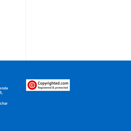
Vende
5,
char