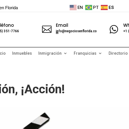
EN
PT
ES
en Florida
léfono
Email
W


5) 351-7766
info@negociosenflorida.co
+1 
m
cio
Inmuebles
Inmigración
Franquicias
Directorio
ión, ¡Acción!