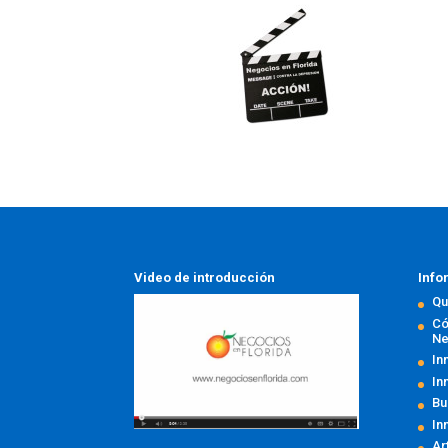
Video de introducción
Info
Qu
Có
Ne
In
In
Bu
In
Ar