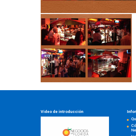
Video de introducción
Info
Qu
Có
Ne