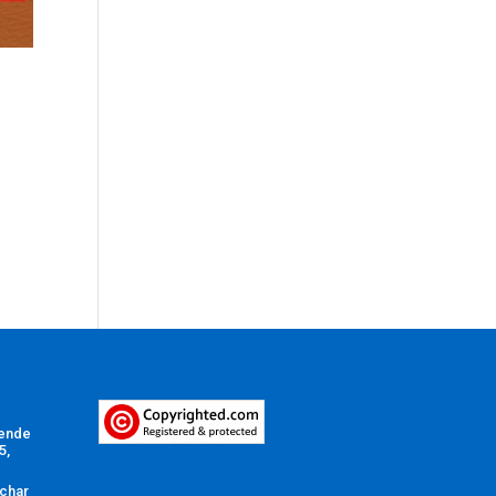
Vende
5,
char