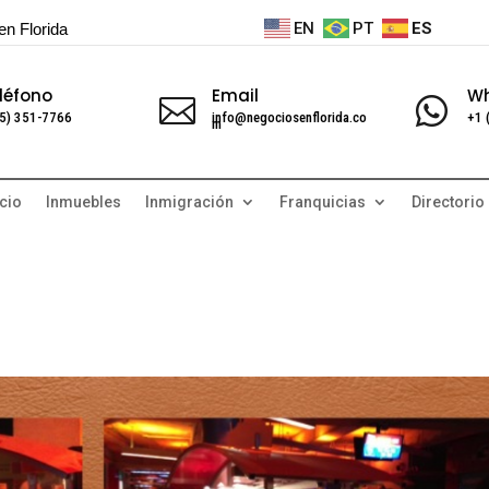
EN
PT
ES
en Florida
léfono
Email
W


5) 351-7766
info@negociosenflorida.co
+1 
m
cio
Inmuebles
Inmigración
Franquicias
Directorio