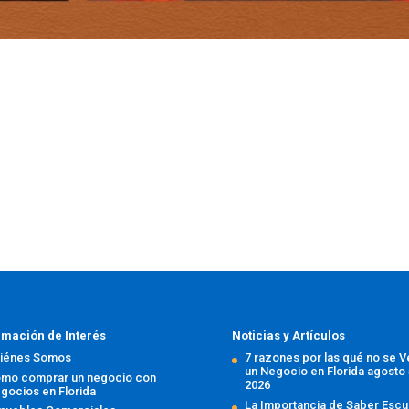
rmación de Interés
Noticias y Artículos
iénes Somos
7 razones por las qué no se 
un Negocio en Florida
agosto 
mo comprar un negocio con
2026
gocios en Florida
La Importancia de Saber Escu