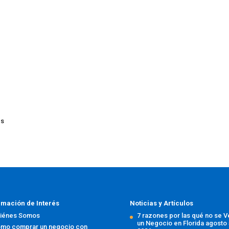
es
rmación de Interés
Noticias y Artículos
iénes Somos
7 razones por las qué no se 
un Negocio en Florida
agosto 
mo comprar un negocio con