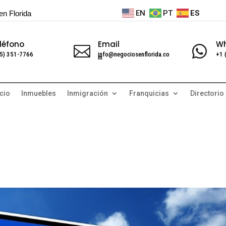
EN
PT
ES
en Florida
léfono
Email
W


5) 351-7766
info@negociosenflorida.co
+1 
m
cio
Inmuebles
Inmigración
Franquicias
Directorio