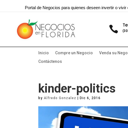
Portal de Negocios para quienes deseen invertir o vivir 
Te

(30
Inicio
Compre un Negocio
Venda su Nego
Contáctenos
kinder-politics
by
Alfredo Gonzalez
|
Dic 6, 2016