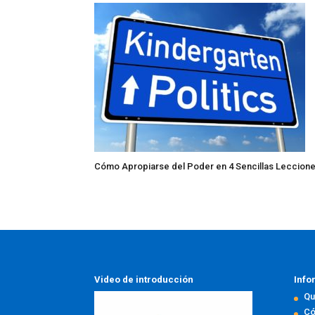
Cómo Apropiarse del Poder en 4 Sencillas Leccion
Video de introducción
Info
Qu
Có