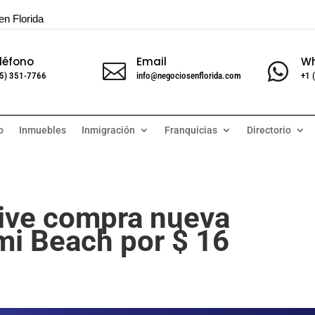
en Florida
léfono
Email
W


5) 351-7766
info@negociosenflorida.com
+1 
o
Inmuebles
Inmigración
Franquicias
Directorio
ive compra nueva
i Beach por $ 16