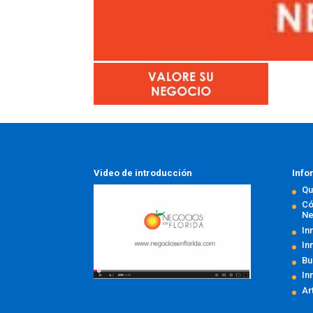
Video de introducción
Info
Qu
Có
Ne
In
In
Bu
In
Ar