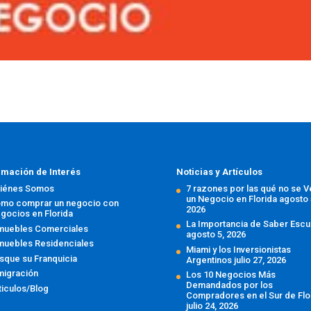
rmación de Interés
Noticias y Artículos
iénes Somos
7 razones por las qué no se 
un Negocio en Florida
agosto 
mo comprar un negocio con
2026
gocios en Florida
La Importancia de Saber Escu
muebles Comerciales
agosto 5, 2026
muebles Residenciales
Miami y los Inversionistas
sque su Franquicia
Argentinos
julio 27, 2026
migración
Los 10 Negocios Más
Demandados por los
ticulos/Blog
Compradores en el Sur de Flo
julio 24, 2026