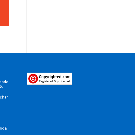
Vende
5,
char
rida