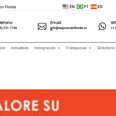
EN
PT
ES
en Florida
léfono
Email
W


5) 351-7766
info@negociosenflorida.co
+1 
m
cio
Inmuebles
Inmigración
Franquicias
Directorio