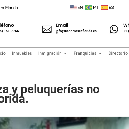
EN
PT
ES
en Florida
léfono
Email
W


5) 351-7766
info@negociosenflorida.co
+1 
m
cio
Inmuebles
Inmigración
Franquicias
Directorio
za y peluquerías no
orida.