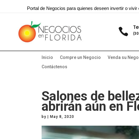
Portal de Negocios para quienes deseen invertir o vivir 
Te

(30
Inicio
Compre un Negocio
Venda su Nego
Contáctenos
Salones de belle
abrirán aún en Fl
by
|
May 8, 2020