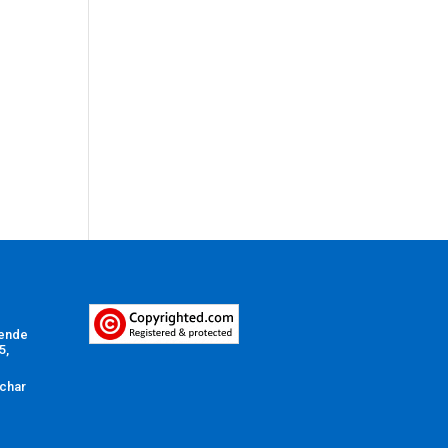
Vende
5,
char