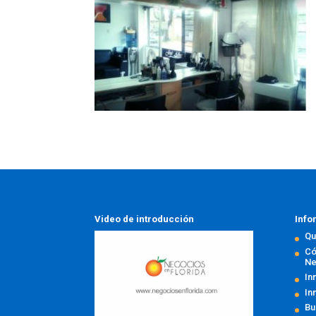
Video de introducción
Info
Qu
Có
Ne
In
In
Bu