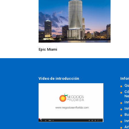
Epic Miami
Video de introducción
Info
Qu
Có
Ne
In
In
Bu
In
Ar