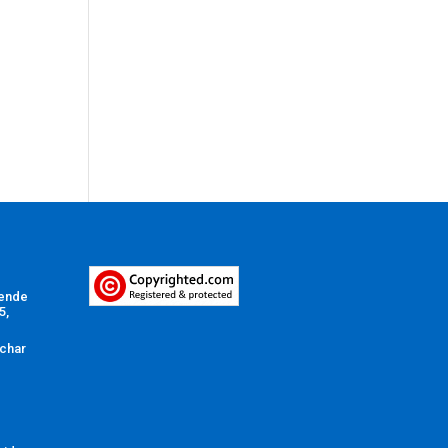
Vende
5,
char