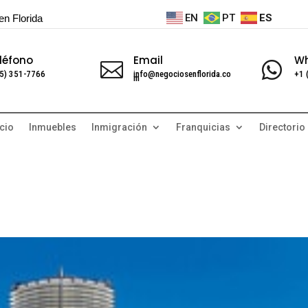
EN
PT
ES
en Florida
léfono
Email
W


5) 351-7766
info@negociosenflorida.co
+1 
m
cio
Inmuebles
Inmigración
Franquicias
Directorio