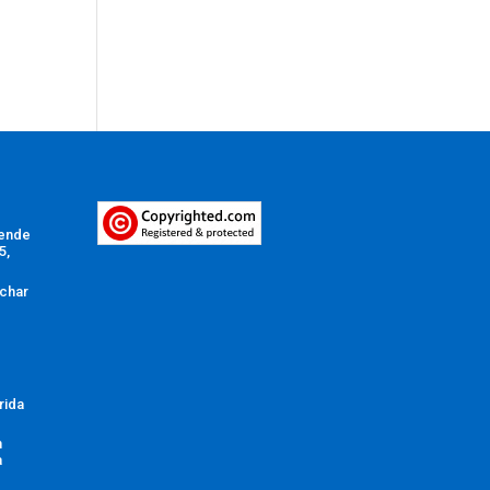
Vende
5,
char
rida
n
a