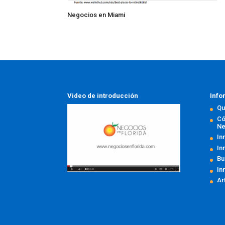
Negocios en Miami
Video de introducción
Info
Qu
Có
Ne
In
In
Bu
In
Ar