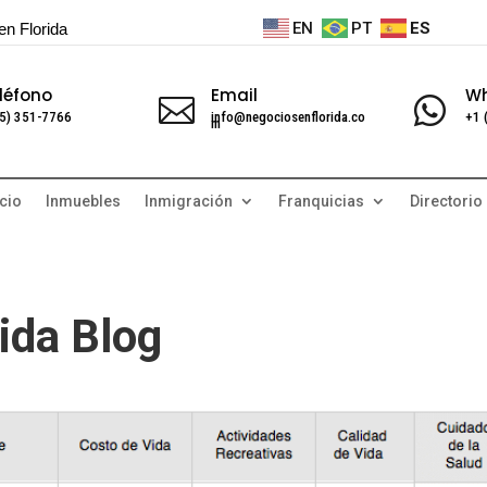
EN
PT
ES
en Florida
léfono
Email
W


5) 351-7766
info@negociosenflorida.co
+1 
m
cio
Inmuebles
Inmigración
Franquicias
Directorio
ida Blog