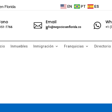
EN
PT
ES
en Florida
fono
Email
Wh


 351-7766
info@negociosenflorida.co
+1 (
m
cio
Inmuebles
Inmigración
Franquicias
Directorio