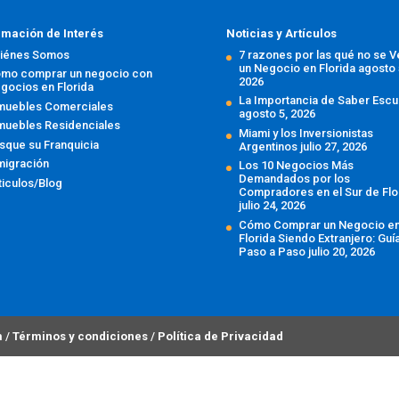
rmación de Interés
Noticias y Artículos
iénes Somos
7 razones por las qué no se 
un Negocio en Florida
agosto 
mo comprar un negocio con
2026
gocios en Florida
La Importancia de Saber Escu
muebles Comerciales
agosto 5, 2026
muebles Residenciales
Miami y los Inversionistas
sque su Franquicia
Argentinos
julio 27, 2026
migración
Los 10 Negocios Más
Demandados por los
ticulos/Blog
Compradores en el Sur de Flo
julio 24, 2026
Cómo Comprar un Negocio e
Florida Siendo Extranjero: Guí
Paso a Paso
julio 20, 2026
m
/
Términos y condiciones
/
Política de Privacidad