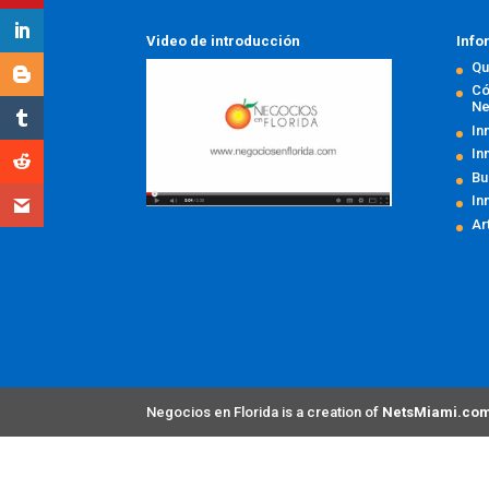
Video de introducción
Info
Qu
Có
Ne
In
In
Bu
In
Ar
Negocios en Florida is a creation of
NetsMiami.co