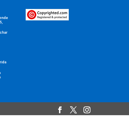
Vende
5,
char
rida
n
a