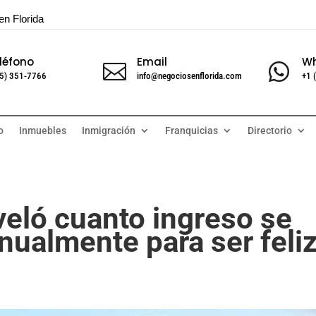
en Florida
léfono
Email
W


5) 351-7766
info@negociosenflorida.com
+1 
o
Inmuebles
Inmigración
Franquicias
Directorio
veló cuanto ingreso se
nualmente para ser feli