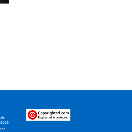
nde
 2026
har