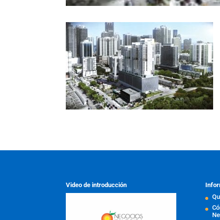
Video de introducción
Infor
Qu
Có
Ne