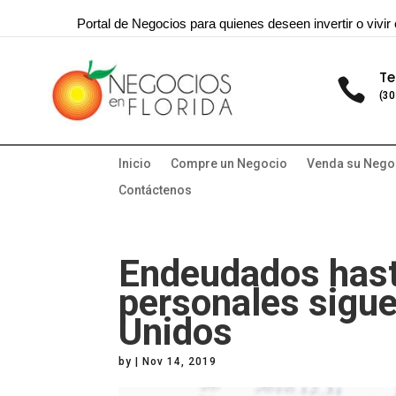
Portal de Negocios para quienes deseen invertir o vivir 
Te

(30
Inicio
Compre un Negocio
Venda su Nego
Contáctenos
Endeudados hasta
personales sigue
Unidos
by
|
Nov 14, 2019