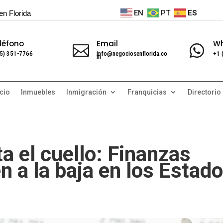
EN
PT
ES
en Florida
léfono
Email
W


5) 351-7766
info@negociosenflorida.co
+1 
m
cio
Inmuebles
Inmigración
Franquicias
Directorio
 el cuello: Finanzas
n a la baja en los Estad