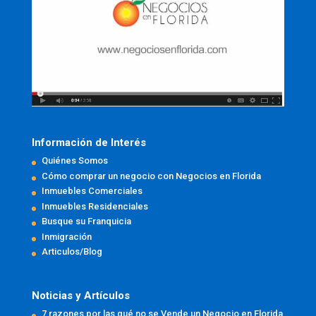
Información de Interés
Quiénes Somos
Cómo comprar un negocio con Negocios en Florida
Inmuebles Comerciales
Inmuebles Residenciales
Busque su Franquicia
Inmigración
Articulos/Blog
Noticias y Artículos
7 razones por las qué no se Vende un Negocio en Florida