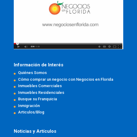
Información de Interés
Quiénes Somos
Cómo comprar un negocio con Negocios en Florida
Inmuebles Comerciales
Inmuebles Residenciales
Busque su Franquicia
Inmigración
Articulos/Blog
Noticias y Artículos