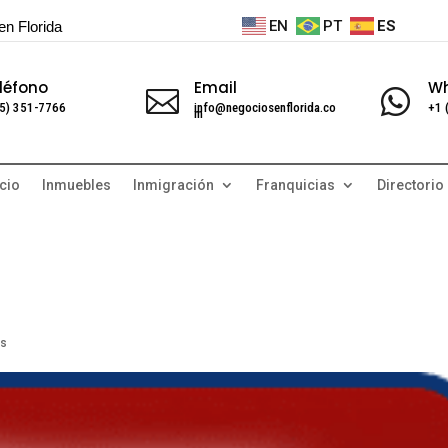
EN
PT
ES
en Florida
léfono
Email
W


5) 351-7766
info@negociosenflorida.co
+1 
m
cio
Inmuebles
Inmigración
Franquicias
Directorio
ts