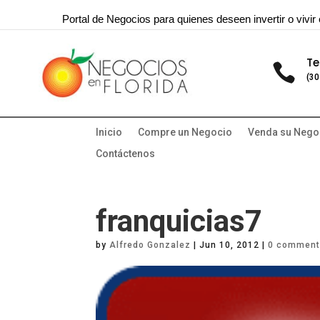
Portal de Negocios para quienes deseen invertir o vivir 
Te

(30
Inicio
Compre un Negocio
Venda su Nego
Contáctenos
franquicias7
by
Alfredo Gonzalez
|
Jun 10, 2012
|
0 commen