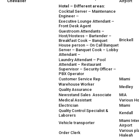
Chevalier
Airport
Hotel – Different areas:
Cocktail Server – Maintenance
Engineer –
Executive Lounge Attendant –
Front Desk Agent
Guestroom Attendants –
Host/Hostess – Bartender –
Brickell
Breakfast Cook – Banquet
House person – On Call Banquet
Server – Banquet Cook – Lobby
Attendant –
Laundry Attendant – Pool
Attendant – Restaurant
Supervisor – Security Officer –
PBX Operator
Customer Service Rep
Miami
Warehouse Worker
Medley
Quality Assurance
Newsstand Sales Associate
MIA
Medical Assistant
Various Ho
Electrician
Miami
Quality Control Specialist &
Kendall
Laborers
Miami Inte
Vehicle transporter
Airport
Various pl
Order Clerk
Hialeah