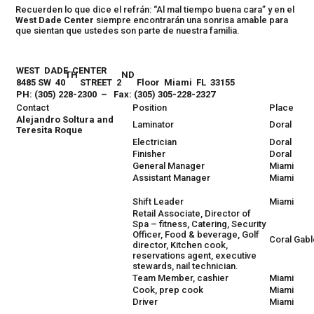
Recuerden lo que dice el refrán: “Al mal tiempo buena cara” y en el
West Dade Center
siempre encontrarán una sonrisa amable para
que sientan que ustedes son parte de nuestra familia.
WEST DADE CENTER
TH
ND
8485 SW 40
STREET 2
Floor Miami FL 33155
PH: (305) 228-2300 – Fax: (305) 305-228-2327
Contact
Position
Place
Alejandro Soltura and
Laminator
Doral
Teresita Roque
Electrician
Doral
Finisher
Doral
General Manager
Miami
Assistant Manager
Miami
Shift Leader
Miami
Retail Associate, Director of
Spa – fitness, Catering, Security
Officer, Food & beverage, Golf
Coral Gab
director, Kitchen cook,
reservations agent, executive
stewards, nail technician.
Team Member, cashier
Miami
Cook, prep cook
Miami
Driver
Miami