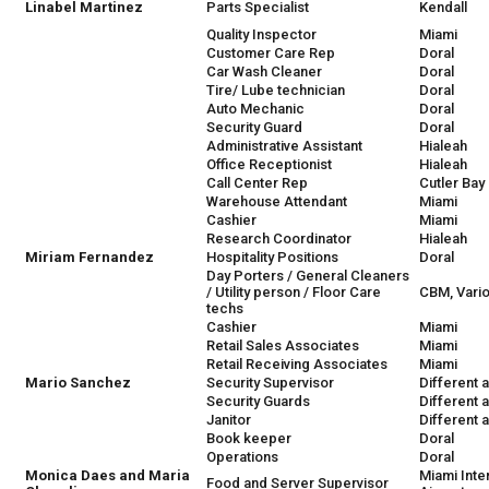
Linabel Martinez
Parts Specialist
Kendall
Quality Inspector
Miami
Customer Care Rep
Doral
Car Wash Cleaner
Doral
Tire/ Lube technician
Doral
Auto Mechanic
Doral
Security Guard
Doral
Administrative Assistant
Hialeah
Office Receptionist
Hialeah
Call Center Rep
Cutler Bay
Warehouse Attendant
Miami
Cashier
Miami
Research Coordinator
Hialeah
Miriam Fernandez
Hospitality Positions
Doral
Day Porters / General Cleaners
/ Utility person / Floor Care
CBM, Vari
techs
Cashier
Miami
Retail Sales Associates
Miami
Retail Receiving Associates
Miami
Mario Sanchez
Security Supervisor
Different 
Security Guards
Different 
Janitor
Different 
Book keeper
Doral
Operations
Doral
Monica Daes and Maria
Miami Inte
Food and Server Supervisor