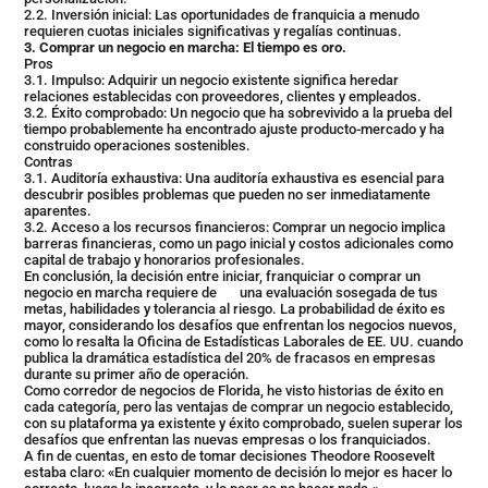
2.2. Inversión inicial: Las oportunidades de franquicia a menudo
requieren cuotas iniciales significativas y regalías continuas.
3. Comprar un negocio en marcha: El tiempo es oro.
Pros
3.1. Impulso: Adquirir un negocio existente significa heredar
relaciones establecidas con proveedores, clientes y empleados.
3.2. Éxito comprobado: Un negocio que ha sobrevivido a la prueba del
tiempo probablemente ha encontrado ajuste producto-mercado y ha
construido operaciones sostenibles.
Contras
3.1. Auditoría exhaustiva: Una auditoría exhaustiva es esencial para
descubrir posibles problemas que pueden no ser inmediatamente
aparentes.
3.2. Acceso a los recursos financieros: Comprar un negocio implica
barreras financieras, como un pago inicial y costos adicionales como
capital de trabajo y honorarios profesionales.
En conclusión, la decisión entre iniciar, franquiciar o comprar un
negocio en marcha requiere de una evaluación sosegada de tus
metas, habilidades y tolerancia al riesgo. La probabilidad de éxito es
mayor, considerando los desafíos que enfrentan los negocios nuevos,
como lo resalta la Oficina de Estadísticas Laborales de EE. UU. cuando
publica la dramática estadística del 20% de fracasos en empresas
durante su primer año de operación.
Como corredor de negocios de Florida, he visto historias de éxito en
cada categoría, pero las ventajas de comprar un negocio establecido,
con su plataforma ya existente y éxito comprobado, suelen superar los
desafíos que enfrentan las nuevas empresas o los franquiciados.
A fin de cuentas, en esto de tomar decisiones Theodore Roosevelt
estaba claro: «En cualquier momento de decisión lo mejor es hacer lo