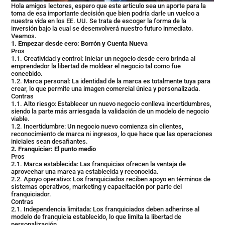
Hola amigos lectores, espero que este articulo sea un aporte para la
toma de esa importante decisión que bien podría darle un vuelco a
nuestra vida en los EE. UU. Se trata de escoger la forma de la
inversión bajo la cual se desenvolverá nuestro futuro inmediato.
Veamos.
1. Empezar desde cero: Borrón y Cuenta Nueva
Pros
1.1. Creatividad y control: Iniciar un negocio desde cero brinda al
emprendedor la libertad de moldear el negocio tal como fue
concebido.
1.2. Marca personal: La identidad de la marca es totalmente tuya para
crear, lo que permite una imagen comercial única y personalizada.
Contras
1.1. Alto riesgo: Establecer un nuevo negocio conlleva incertidumbres,
siendo la parte más arriesgada la validación de un modelo de negocio
viable.
1.2. Incertidumbre: Un negocio nuevo comienza sin clientes,
reconocimiento de marca ni ingresos, lo que hace que las operaciones
iniciales sean desafiantes.
2. Franquiciar: El punto medio
Pros
2.1. Marca establecida: Las franquicias ofrecen la ventaja de
aprovechar una marca ya establecida y reconocida.
2.2. Apoyo operativo: Los franquiciados reciben apoyo en términos de
sistemas operativos, marketing y capacitación por parte del
franquiciador.
Contras
2.1. Independencia limitada: Los franquiciados deben adherirse al
modelo de franquicia establecido, lo que limita la libertad de
personalización.