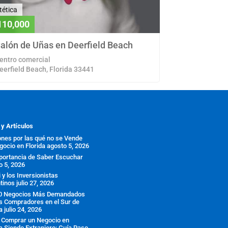
tética
110,000
alón de Uñas en Deerfield Beach
entro comercial
eerfield Beach, Florida 33441
 y Artículos
ones por las qué no se Vende
gocio en Florida
agosto 5, 2026
portancia de Saber Escuchar
o 5, 2026
y los Inversionistas
tinos
julio 27, 2026
0 Negocios Más Demandados
os Compradores en el Sur de
a
julio 24, 2026
Comprar un Negocio en
da Siendo Extranjero: Guía Paso