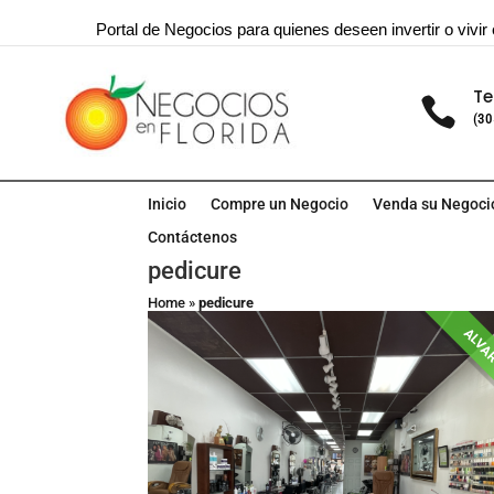
Portal de Negocios para quienes deseen invertir o vivir 
Te

(30
Inicio
Compre un Negocio
Venda su Negoci
Contáctenos
pedicure
Home
»
pedicure
ALVA