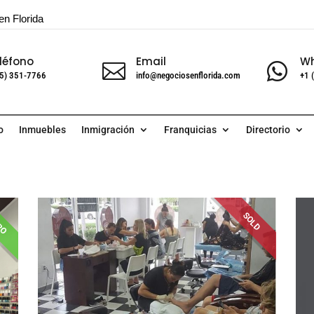
en Florida
léfono
Email
W


5) 351-7766
info@negociosenflorida.com
+1 
o
Inmuebles
Inmigración
Franquicias
Directorio
RO
SOLD