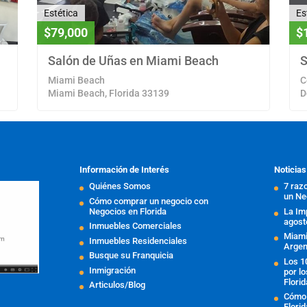
Estética
Es
$79,000
$
Salón de Uñas en Miami Beach
S
Miami Beach
C
Miami Beach, Florida 33139
D
Información de Interés
Noticias
Quiénes Somos
7 raz
un Ne
Cómo comprar un negocio con
Negocios en Florida
La Im
agost
Inmuebles Comerciales
Miami 
Inmuebles Residenciales
Argen
Busque su Franquicia
Los 1
Inmigración
por l
Florid
Articulos/Blog
Cómo 
Flori