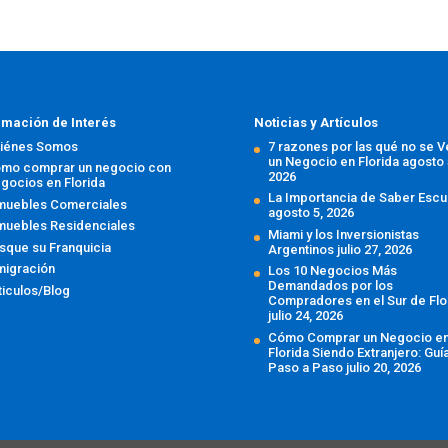
rmación de Interés
Noticias y Artículos
iénes Somos
7 razones por las qué no se 
un Negocio en Florida
agosto 
mo comprar un negocio con
2026
gocios en Florida
La Importancia de Saber Escu
muebles Comerciales
agosto 5, 2026
muebles Residenciales
Miami y los Inversionistas
sque su Franquicia
Argentinos
julio 27, 2026
migración
Los 10 Negocios Más
Demandados por los
ticulos/Blog
Compradores en el Sur de Flo
julio 24, 2026
Cómo Comprar un Negocio e
Florida Siendo Extranjero: Guí
Paso a Paso
julio 20, 2026