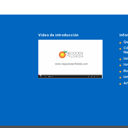
Video de introducción
Info
Qu
Có
Ne
In
In
Bu
In
Ar