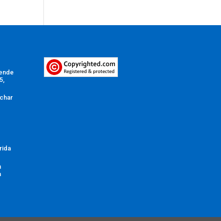
Vende
5,
char
rida
n
a