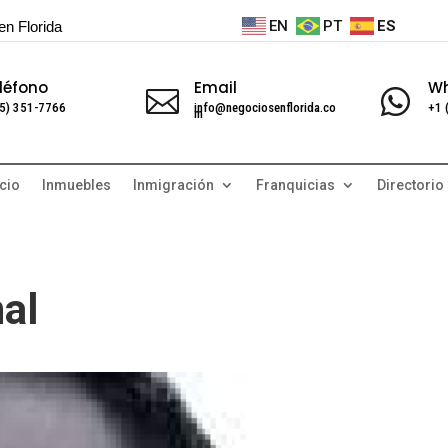
EN
PT
ES
en Florida
léfono
Email
W


5) 351-7766
info@negociosenflorida.co
+1 
m
cio
Inmuebles
Inmigración
Franquicias
Directorio
al