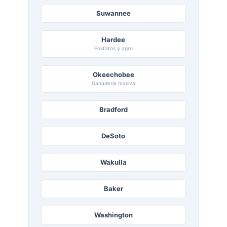
Suwannee
Hardee
Fosfatos y agro
Okeechobee
Ganadería masiva
Bradford
DeSoto
Wakulla
Baker
Washington