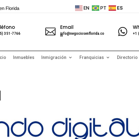
EN
PT
ES
en Florida
léfono
Email
W


5) 351-7766
info@negociosenflorida.co
+1 
m
cio
Inmuebles
Inmigración
Franquicias
Directorio
l