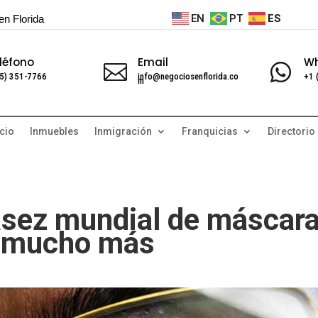
EN
PT
ES
en Florida
léfono
Email
W


5) 351-7766
info@negociosenflorida.co
+1 
m
cio
Inmuebles
Inmigración
Franquicias
Directorio
sez mundial de máscar
r mucho más