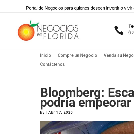
Portal de Negocios para quienes deseen invertir o vivir 
Te

(30
Inicio
Compre un Negocio
Venda su Nego
Contáctenos
Bloomberg: Esca
podría empeora
by
|
Abr 17, 2020