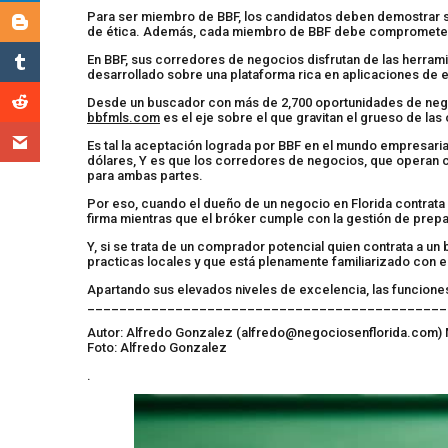
Para ser miembro de BBF, los candidatos deben demostrar s
de ética. Además, cada miembro de BBF debe comprometerse 
En BBF, sus corredores de negocios disfrutan de las herrami
desarrollado sobre una plataforma rica en aplicaciones de es
Desde un buscador con más de 2,700 oportunidades de negoci
bbfmls.com
es el eje sobre el que gravitan el grueso de l
Es tal la aceptación lograda por BBF en el mundo empresari
dólares, Y es que los corredores de negocios, que operan c
para ambas partes.
Por eso, cuando el dueño de un negocio en Florida contrata
firma mientras que el bróker cumple con la gestión de prep
Y, si se trata de un comprador potencial quien contrata a u
practicas locales y que está plenamente familiarizado con e
Apartando sus elevados niveles de excelencia, las funcion
_____________________________________________
Autor: Alfredo Gonzalez (
alfredo@negociosenflorida.com
)
Foto: Alfredo Gonzalez
.