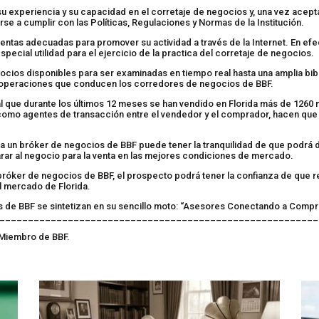
u experiencia y su capacidad en el corretaje de negocios y, una vez ace
a cumplir con las Políticas, Regulaciones y Normas de la Institución.
entas adecuadas para promover su actividad a través de la Internet. En ef
pecial utilidad para el ejercicio de la practica del corretaje de negocios.
os disponibles para ser examinadas en tiempo real hasta una amplia bibli
as operaciones que conducen los corredores de negocios de BBF.
al que durante los últimos 12 meses se han vendido en Florida más de 1260
omo agentes de transacción entre el vendedor y el comprador, hacen que l
 a un bróker de negocios de BBF puede tener la tranquilidad de que podrá 
arar al negocio para la venta en las mejores condiciones de mercado.
n bróker de negocios de BBF, el prospecto podrá tener la confianza de que r
l mercado de Florida.
es de BBF se sintetizan en su sencillo moto: “Asesores Conectando a Com
________________________________________________________
 Miembro de BBF.