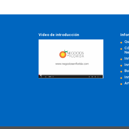
Video de introducción
Info
Qu
Có
Ne
In
In
Bu
In
Ar