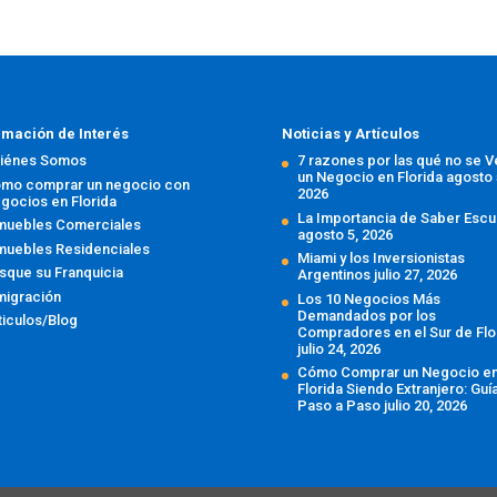
rmación de Interés
Noticias y Artículos
iénes Somos
7 razones por las qué no se 
un Negocio en Florida
agosto 
mo comprar un negocio con
2026
gocios en Florida
La Importancia de Saber Escu
muebles Comerciales
agosto 5, 2026
muebles Residenciales
Miami y los Inversionistas
sque su Franquicia
Argentinos
julio 27, 2026
migración
Los 10 Negocios Más
Demandados por los
ticulos/Blog
Compradores en el Sur de Flo
julio 24, 2026
Cómo Comprar un Negocio e
Florida Siendo Extranjero: Guí
Paso a Paso
julio 20, 2026