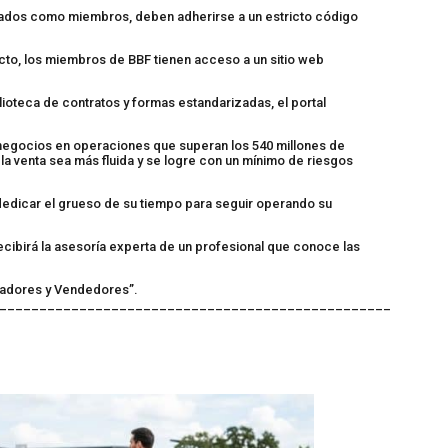
ptados como miembros, deben adherirse a un estricto código
ecto, los miembros de BBF tienen acceso a un sitio web
oteca de contratos y formas estandarizadas, el portal
 negocios en operaciones que superan los 540 millones de
a venta sea más fluida y se logre con un mínimo de riesgos
dedicar el grueso de su tiempo para seguir operando su
ecibirá la asesoría experta de un profesional que conoce las
pradores y Vendedores”.
_________________________________________________