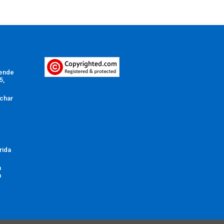
Vende
5,
char
rida
n
a