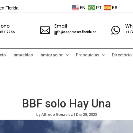
EN
PT
ES
en Florida
fono
Email
Wh


 351-7766
info@negociosenflorida.co
+1 (
m
cio
Inmuebles
Inmigración
Franquicias
Directorio
BBF solo Hay Una
by
Alfredo Gonzalez
|
Dic 28, 2023